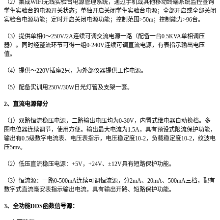
（2）集成WIFI无线实验台电源管理系统，通过手机或其他移动终端系统监控查询
学生实验台的电源开关状态；单独开启关闭学生实验台电源；全部开启或全部关闭
实验台电源功能；定时开启关闭电源功能；控制范围>50m；控制能力>96台。
（3）提供单相0～250V/2A连续可调交流电源一路（配备一台0.5KVA单相调压
器）。同时经整流环节可得一组0-240V连续可调直流电源，有表指示输出电压
值。
（4）提供～220V插座2只，为外部仪器提供工作电源。
（5）配备实训用250V/30W日光灯管及支架一套。
2
、直流电源部分
（1）双路恒流稳压电源，二路输出电压均为0-30V，内置式继电器自动换档。多
圈电位器连续调节，使用方便。输出最大电流为1.5A，具有预设式限流保护功能，
输出有0.5级数字电流表、电压表指示，电压稳定度10-2，负载稳定度10-2，纹波电
压5mv。
（2）低压直流稳压电源：+5V，+24V、±12V具有短路保护功能。
（3）恒流源：一路0-500mA连续可调恒流源，分2mA、20mA、500mA三档，配有
数字式直流毫安表指示输出电流，具有输出开路、短路保护功能。
3
、全功能DDS函数信号源：