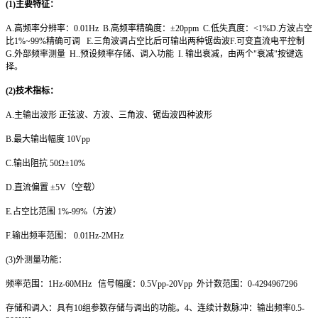
(1)
主要特征：
A.
高频率分辨率：0.01Hz B.高频率精确度：±20ppm C.低失真度：<1%D.方波占空
比1%~99%精确可调 E.三角波调占空比后可输出两种锯齿波F.可变直流电平控制
G.外部频率测量 H..预设频率存储、调入功能 I. 输出衰减，由两个"衰减"按键选
择。
(2)
技术指标：
A.
主输出波形 正弦波、方波、三角波、锯齿波四种波形
B.
最大输出幅度 10Vpp
C.
输出阻抗 50Ω±10%
D.
直流偏置 ±5V（空载）
E.
占空比范围 1%-99%（方波）
F.
输出频率范围： 0.01Hz-2MHz
(3)
外测量功能：
频率范围：1Hz-60MHz 信号幅度：0.5Vpp-20Vpp 外计数范围：0-4294967296
存储和调入：具有10组参数存储与调出的功能。4、连续计数脉冲：输出频率0.5-