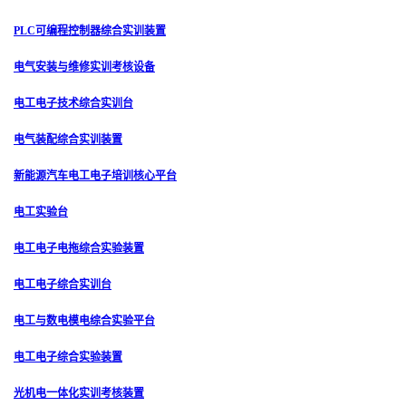
PLC可编程控制器综合实训装置
电气安装与维修实训考核设备
电工电子技术综合实训台
电气装配综合实训装置
新能源汽车电工电子培训核心平台
电工实验台
电工电子电拖综合实验装置
电工电子综合实训台
电工与数电模电综合实验平台
电工电子综合实验装置
光机电一体化实训考核装置