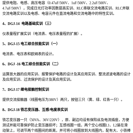
提供电阻、电感、高压电容（0.47uF/500V、1uF/500V、2.2uF/500V、
4.7uF/500V），完成日光灯功率因数提高实训、RLC串联交流电路实训、RLC并联
交流电路实训以及电感、电容元件在直流电路和交流电路中的特性实训。
4
、DGJ-14 电路基础实训（三）
仪表量程扩展实训（电流表、电压表量程的扩展）。
5
、DGJ-15 电工综合技能实训（一）
电流表、电压表和欧姆表的设计。
6
、DGJ -16 电工综合技能实训（二）
运算放大器的应用实训、报警保护电路的设计及其应用实训、整流滤波电路的设计
及应用实训、过流保护的设计及其应用实训。
7
、DGJ-17 继电接触控制实训
提供交流接触器（线圈电压为380V）两只，按钮三只（黄、绿、红各一只）。
8
、DGJ-18 铁芯变压器、互感/电度表实训
铁芯变压器一只（50VA、36V/220V），原、副边均设有保险丝及电流插座，方便
测试并能可靠保护防止变压器损坏；互感线圈一组，两个空心线圈L1、L2装在滑
动架上，可调节两个线圈间的距离，并可将小线圈放到大线圈内，配有大、小铁棒