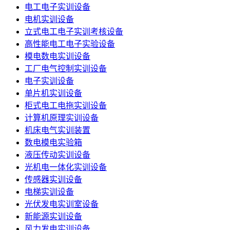
电工电子实训设备
电机实训设备
立式电工电子实训考核设备
高性能电工电子实验设备
模电数电实训设备
工厂电气控制实训设备
电子实训设备
单片机实训设备
柜式电工电拖实训设备
计算机原理实训设备
机床电气实训装置
数电模电实验箱
液压传动实训设备
光机电一体化实训设备
传感器实训设备
电梯实训设备
光伏发电实训室设备
新能源实训设备
风力发电实训设备