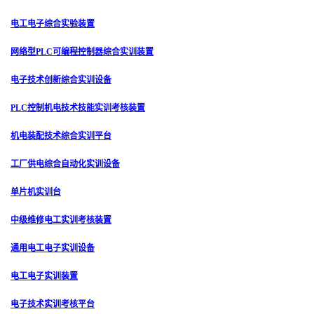
电工电子综合实验装置
网络型PLC可编程控制器综合实训装置
电子技术创新综合实训设备
PLC控制机电技术技能实训考核装置
机电装配技术综合实训平台
工厂供电综合自动化实训设备
单片机实训台
中级维修电工实训考核装置
通用电工电子实训设备
电工电子实训装置
电子技术实训考核平台