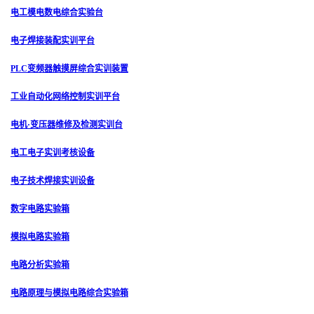
电工模电数电综合实验台
电子焊接装配实训平台
PLC变频器触摸屏综合实训装置
工业自动化网络控制实训平台
电机·变压器维修及检测实训台
电工电子实训考核设备
电子技术焊接实训设备
数字电路实验箱
模拟电路实验箱
电路分析实验箱
电路原理与模拟电路综合实验箱