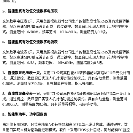
300KHz。
5
、智能型真有效值交流数字电压表
交流数字电压表1只，采用美国模拟器件公司生产的新型高性能RMS真有效值转换
器，配以高速MPU单元设计而成，通过键控、数显窗口实现人机对话功能控制模
式。测量范围：0-500V，频率范围：10Hz-60Hz。测量精度为0.5级。
6
、智能型真有效值交流数字电流表
交流数字电流表1只，采用美国模拟器件公司生产的新型高性能RMS真有效值转换
器，配以高速MPU单元设计而成，通过键控、数显窗口实现人机对话功能控制模
式。测量范围：0-5A，频率范围：10Hz-60Hz。测量精度为0.5级。
7
、直流数显电压表一只
，采用ICL公司高性能AD转换器配以高速MPU单元设计而
成，通过键控、数显窗口实现人机对话功能控制模式。具有自动量程，测量范围：
0-500V。测量精度为0.5级。具有超量程报警、指示等功能。
8
、直流数显毫安表一只
，采用ICL公司高性能AD转换器配以高速MPU单元设计而
成，通过键控、数显窗口实现人机对话功能控制模式。具有自动量程，测量范围：
0-5000mA。测量精度为0.5级。具有超量程报警、指示等功能。
9
、智能型功率、功率因数表
由24位专用DSP、16位高精度A/D转换器和高 MPU单元设计构成，通过键控、数
显窗口实现人机对话功能控制模式。软件上采用RTOS设计思路，同时配有PC监控