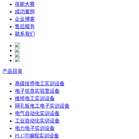
技能大赛
成功案例
企业博客
售后服务
联系我们
产品目录
高级技师电工实训设备
电子信息实验室设备
维修电工实训设备
网孔板电工电子实训设备
电气自动化实训设备
工业自动化实训设备
电力电子实训设备
PLC可编程实训设备