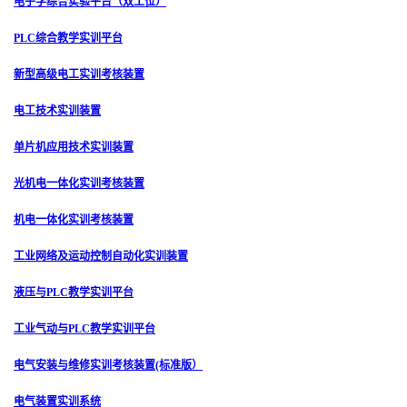
电子学综合实验平台（双工位）
PLC综合教学实训平台
新型高级电工实训考核装置
电工技术实训装置
单片机应用技术实训装置
光机电一体化实训考核装置
机电一体化实训考核装置
工业网络及运动控制自动化实训装置
液压与PLC教学实训平台
工业气动与PLC教学实训平台
电气安装与维修实训考核装置(标准版）
电气装置实训系统