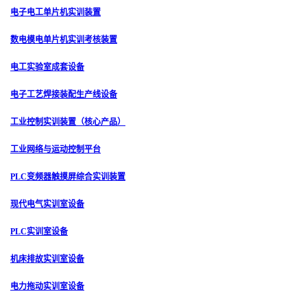
电子电工单片机实训装置
数电模电单片机实训考核装置
电工实验室成套设备
电子工艺焊接装配生产线设备
工业控制实训装置（核心产品）
工业网络与运动控制平台
PLC变频器触摸屏综合实训装置
现代电气实训室设备
PLC实训室设备
机床排故实训室设备
电力拖动实训室设备