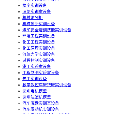
楼宇实训设备
消防实训室设备
机械陈列柜
机械创新实训设备
煤矿安全培训技能实训设备
环境工程实训设备
化工工程实训设备
化工原理实训设备
流体力学实训设备
过程控制实训设备
钳工实验室设备
工程制图实验室设备
热工实训设备
教学数控车床铣床实训设备
透明电机模型
透明注塑机模型
汽车底盘实训室设备
汽车发动机实训设备