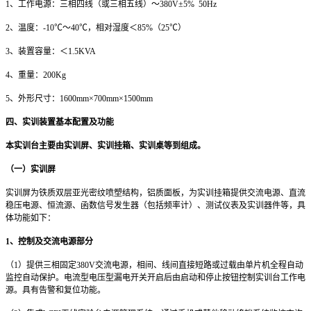
1
、工作电源：三相四线（或三相五线）～380V±5% 50Hz
2
、温度：-10℃～40℃，相对湿度＜85%（25℃）
3
、装置容量：＜1.5KVA
4
、重量：200Kg
5
、外形尺寸：1600mm×700mm×1500mm
四、实训装置基本配置及功能
本实训台主要由实训屏、实训挂箱、实训桌等到组成。
（一）实训屏
实训屏为铁质双层亚光密纹喷塑结构，铝质面板，为实训挂箱提供交流电源、直流
稳压电源、恒流源、函数信号发生器（包括频率计）、测试仪表及实训器件等，具
体功能如下：
1
、控制及交流电源部分
（1）提供三相固定380V交流电源，相间、线间直接短路或过载由单片机全程自动
监控自动保护。电流型电压型漏电开关开启后由启动和停止按钮控制实训台工作电
源。具有告警和复位功能。