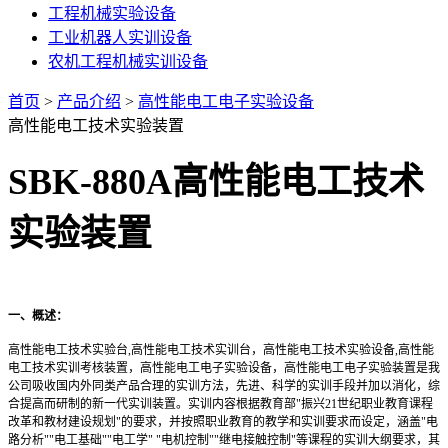
工程机械实验设备
工业机器人实训设备
农机工程机械实训设备
首页
>
产品介绍
>
高性能电工电子实验设备
高性能电工技术实验装置
SBK-880A
高性能电工技术
实验装置
一、概述：
高性能电工技术实验台,高性能电工技术实训台，高性能电工技术实验设备,高性能
电工技术实训考核装置，高性能电工电子实验设备，高性能电工电子实验装置是我
公司吸收国内外同类产品合理的实训方法，先进、科学的实训手段并加以消化，综
合提高而研制的新一代实训装置。实训内容根据教育部"振兴21世纪职业教育课程
改革和教材建设规划"的要求，并按照职业教育的教学和实训要求而设定，涵盖"电
路分析""电工基础""电工学" "电机控制""继电接触控制"等课程的实训大纲要求，其