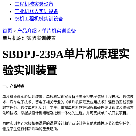
工程机械实验设备
工业机器人实训设备
农机工程机械实训设备
首页
>
产品介绍
>
单片机实训设备
单片机原理实验实训装置
SBDPJ-239A
单片机原理实
验实训装置
一、产品特点
单片机原理实验实训装置、单片机实训室设备主要承担电子信息工程技术、通信技
术、汽车电子技术、等电子相关专业的《单片机原理及应用技术》课程的实践实训
教学任务。通过单片机实训，学生可掌握单片机软件编程和硬件设计调试及维修方
法和技巧，掌握从设计到编程及控制一体化的过程，并可完成单片机开发项目。
同时实训室还承接相关课程的课程设计和毕业设计等其他实践性环节的教学任务，
也是学生进行创新活动的重要场所。