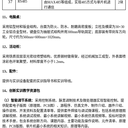
37
RS485
由MAX485等组成，实现485方式与单片机进
2
块
行通信
11
、电脑桌：
采用铝型材和钣金结构，台面为防火、防水、耐磨高密度板；立柱及横梁为30×30
工业铝合金型材，键盘位为抽屉式结构并用300mm导轨固定；底部装有带刹车万向
轮。尺寸约为560mm×600mm×1020mm。
12
、活动柜：
采用铁质双层亚光密纹喷塑结构，优质钢材做骨架，经过机械加工成型，外表面喷
涂彩色环氧聚塑，材料厚度不小于1.2mm。
13
、配件：
提供与实训设备配套的实训指导书和实训导线。
14
、创新实训教学资源包
（1）智能调节系统：
采用控制系统、脉宽调制技术及微处理器实现智能控制。提
供配套电子版图（原理图、PCB图）、源程序、仿真文件、制作介绍、器件介绍、
操作说明、开发资料及配置清单等，提供套件焊接与调试微课程，包括系统原理图
讲解视频、系统调试视频、最小系统讲解视频、最小系统仿真视频等。投标时提供
技术手册，包含系统创新方向、课题内容、主要功能及操作说明、元件清单、原理
图、PCB版图、单片机最小系统的相关知识、原理等内容。