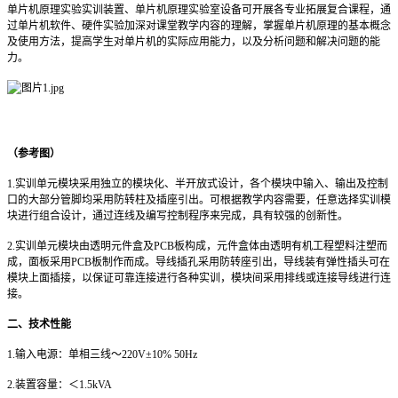
单片机原理实验实训装置、单片机原理实验室设备可开展各专业拓展复合课程，通
过单片机软件、硬件实验加深对课堂教学内容的理解，掌握单片机原理的基本概念
及使用方法，提高学生对单片机的实际应用能力，以及分析问题和解决问题的能
力。
（参考图）
1.
实训单元模块采用独立的模块化、半开放式设计，各个模块中输入、输出及控制
口的大部分管脚均采用防转柱及插座引出。可根据教学内容需要，任意选择实训模
块进行组合设计，通过连线及编写控制程序来完成，具有较强的创新性。
2.
实训单元模块由透明元件盒及PCB板构成，元件盒体由透明有机工程塑料注塑而
成，面板采用PCB板制作而成。导线插孔采用防转座引出，导线装有弹性插头可在
模块上面插接，以保证可靠连接进行各种实训，模块间采用排线或连接导线进行连
接。
二、技术性能
1.
输入电源：单相三线～220V±10% 50Hz
2.
装置容量：＜1.5kVA