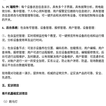
3
、PC端软件：
每个设备状态信息显示，具有多个子界面，具有故障分析，用电能
效分析、集中管理、个人中心资料管理、用户报警定位跟踪与信息统计；具有管理
员信息修改与权限管理等功能。可一键开启和关闭所有设备，可单独控制每台设备
的开关。
4
、后台系统：
包含账号管理、设备管理、报修管理、用户管理，设备管理：
①、包含监控管理：实时视频监控每个教室，可一键预览所有设备的在线和运行情
况，分析设备使用率及运行时间。
②、包含设备节点：可显示设备所在位置、编码名称、挂载情况、用户编辑、用户
查询等。报修管理：用户可进行远程报修，反应设备故障信息，编辑报修情况，后
台可进行远程维护，及时跟进，以有效解决用户设备维护。用户管理：可连通手机
号，对账户进行一对一的安全加密，实名认证，防止账户泄密、防盗，现场数据连
接云平台后台数据库管理。
现场需对功能逐一演示，提供有效、权威的证明文件，证实该产品的可靠、安全、
先进性。
五、实训项目
单片机基础实训项目
（1）跑马灯