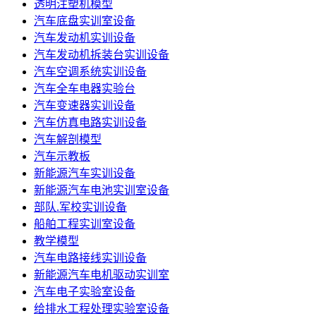
透明注塑机模型
汽车底盘实训室设备
汽车发动机实训设备
汽车发动机拆装台实训设备
汽车空调系统实训设备
汽车全车电器实验台
汽车变速器实训设备
汽车仿真电路实训设备
汽车解剖模型
汽车示教板
新能源汽车实训设备
新能源汽车电池实训室设备
部队.军校实训设备
船舶工程实训室设备
教学模型
汽车电路接线实训设备
新能源汽车电机驱动实训室
汽车电子实验室设备
给排水工程处理实验室设备