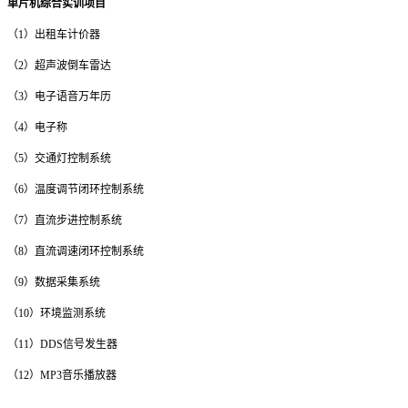
单片机综合实训项目
（1）出租车计价器
（2）超声波倒车雷达
（3）电子语音万年历
（4）电子称
（5）交通灯控制系统
（6）温度调节闭环控制系统
（7）直流步进控制系统
（8）直流调速闭环控制系统
（9）数据采集系统
（10）环境监测系统
（11）DDS信号发生器
（12）MP3音乐播放器