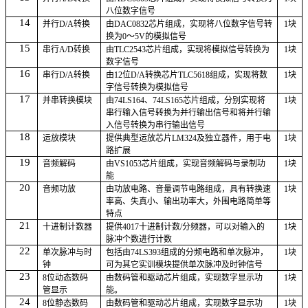
八位数字信号
14
并行D/A转换
由DAC0832芯片组成，实现将八位数字信号转
1
块
换为0～5V的模拟信号
15
串行A/D转换
由TLC2543芯片组成，实现将模拟信号转换为
1
块
数字信号
16
串行D/A转换
由12位D/A转换芯片TLC5618组成，实现将数
1
块
字信号转换为模拟信号
17
并串转换模块
由74LS164、74LS165芯片组成，分别实现将
1
块
串行输入信号转换为并行输出信号和将并行输
入信号转换为串行输出信号
18
运放模块
提供典型运放芯片LM324及独立器件，用于电
1
块
路扩展
19
音频解码
由VS1053芯片组成，实现音频解码与录制功
1
块
能
20
音频功放
由功放电路、音量调节电路组成，具有转换速
1
块
率高、失真小、输出功率大，外围电路简单等
特点
21
十进制计数器
提供4017十进制计数/分频器，可以对输入的
1
块
脉冲个数进行计数
22
单次脉冲与时
包括由74LS393组成的分频电路和单次脉冲，
1
块
钟
可为其它实训模块提供单次脉冲及时钟信号
23
8
位动态数码
由数码管和驱动芯片组成，实现数字显示功
1
块
管显示
能。
24
8
位静态数码
由数码管和驱动芯片组成，实现数字显示功
1
块