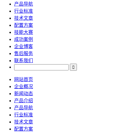
产品导航
行业标准
技术文章
配置方案
技能大赛
成功案例
企业博客
售后服务
联系我们
网站首页
企业概况
新闻动态
产品介绍
产品导航
行业标准
技术文章
配置方案