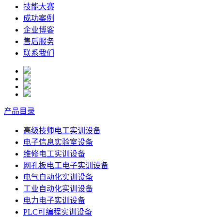
技能大赛
成功案例
企业博客
售后服务
联系我们
产品目录
高级技师电工实训设备
电子信息实验室设备
维修电工实训设备
网孔板电工电子实训设备
电气自动化实训设备
工业自动化实训设备
电力电子实训设备
PLC可编程实训设备