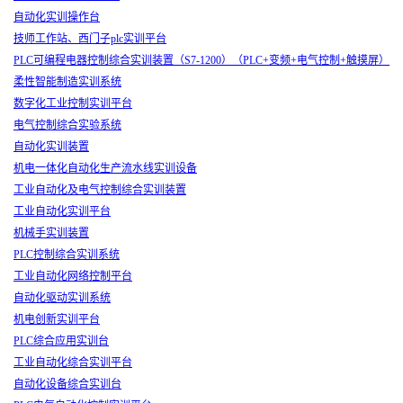
自动化实训操作台
技师工作站、西门子plc实训平台
PLC可编程电器控制综合实训装置（S7-1200）（PLC+变频+电气控制+触摸屏）
柔性智能制造实训系统
数字化工业控制实训平台
电气控制综合实验系统
自动化实训装置
机电一体化自动化生产流水线实训设备
工业自动化及电气控制综合实训装置
工业自动化实训平台
机械手实训装置
PLC控制综合实训系统
工业自动化网络控制平台
自动化驱动实训系统
机电创新实训平台
PLC综合应用实训台
工业自动化综合实训平台
自动化设备综合实训台