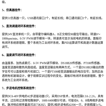
级。
5
、仿真器挂件：
提供51仿真器一只，USB通讯接口2个，有延长线；串口通讯接口1个，有延长线。
5
、直流调速闭环系统挂件：
提供24V直流单机一只，自带霍尔编码器A、B正交相位90度信号输出，转速0～
1000rpm/min，0-5V PWM调节模块一块，转速表可显示当前电机的转速。面板印
有闭环系统原理图，整个系统为工业闭环系统，集PID运算调节和高速计数器运算
调节。
6
、温度调节闭环系统挂件：
由温度表、加热卤素灯、0-5V PWM调节模块、DS18B20传感器、PT100传感器、
温度变送器和散热风扇组成。温度变送输出有两种方式，一个是DS18B20输出的数
字信号可以直接和单片机接口；一个是PT100经变送器输出的电压信号；加热区由
透明有机玻璃设计，便于观察实训过程中的变化。面板印有闭环系统原理图，整个
系统为工业闭环系统。
7
、步进电机控制系统挂件：
提供DC6-40V供电的42步进驱动器1只，采用DSP技术，电流范围0.3A-2.2A，具有
半流、过压和过流等短路保护，1600-6400细分可调，可驱动4、6、8线两相步进电
机，脉冲响应频率最高可达75KHZ；提供2相步进电机42J06一只，步距精度5±%，