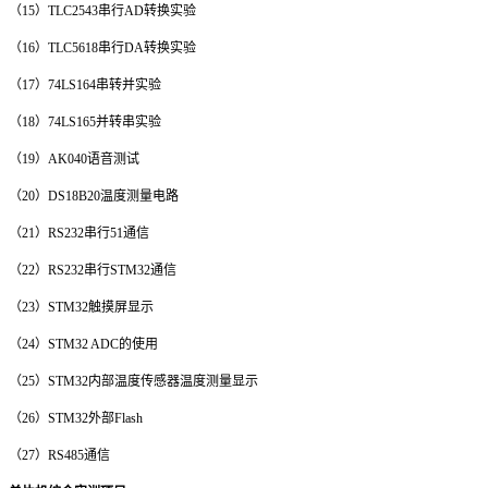
（15）TLC2543串行AD转换实验
（16）TLC5618串行DA转换实验
（17）74LS164串转并实验
（18）74LS165并转串实验
（19）AK040语音测试
（20）DS18B20温度测量电路
（21）RS232串行51通信
（22）RS232串行STM32通信
（23）STM32触摸屏显示
（24）STM32 ADC的使用
（25）STM32内部温度传感器温度测量显示
（26）STM32外部Flash
（27）RS485通信