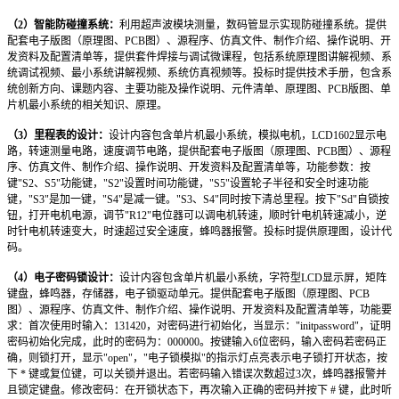
（2）智能防碰撞系统：
利用超声波模块测量，数码管显示实现防碰撞系统。提供
配套电子版图（原理图、PCB图）、源程序、仿真文件、制作介绍、操作说明、开
发资料及配置清单等，提供套件焊接与调试微课程，包括系统原理图讲解视频、系
统调试视频、最小系统讲解视频、系统仿真视频等。投标时提供技术手册，包含系
统创新方向、课题内容、主要功能及操作说明、元件清单、原理图、PCB版图、单
片机最小系统的相关知识、原理。
（3）里程表的设计：
设计内容包含单片机最小系统，模拟电机，LCD1602显示电
路，转速测量电路，速度调节电路，提供配套电子版图（原理图、PCB图）、源程
序、仿真文件、制作介绍、操作说明、开发资料及配置清单等，功能参数：按
键"S2、S5"功能键，"S2"设置时间功能键，"S5"设置轮子半径和安全时速功能
键，"S3"是加一键，"S4"是减一键。"S3、S4"同时按下清总里程。按下"Sd"自锁按
钮，打开电机电源，调节"R12"电位器可以调电机转速，顺时针电机转速减小，逆
时针电机转速变大，时速超过安全速度，蜂鸣器报警。投标时提供原理图，设计代
码。
（4）电子密码锁设计：
设计内容包含单片机最小系统，字符型LCD显示屏，矩阵
键盘，蜂鸣器，存储器，电子锁驱动单元。提供配套电子版图（原理图、PCB
图）、源程序、仿真文件、制作介绍、操作说明、开发资料及配置清单等，功能要
求：首次使用时输入：131420，对密码进行初始化，当显示："initpassword"，证明
密码初始化完成，此时的密码为：000000。按键输入6位密码，输入密码若密码正
确，则锁打开，显示"open"，"电子锁模拟"的指示灯点亮表示电子锁打开状态，按
下 * 键或复位键，可以关锁并退出。若密码输入错误次数超过3次，蜂鸣器报警并
且锁定键盘。修改密码：在开锁状态下，再次输入正确的密码并按下 # 键，此时听