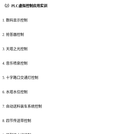
（2）PLC虚拟控制应用实训
1.
数码显示控制
2.
抢答器控制
3.
天塔之光控制
4.
音乐喷泉控制
5.
十字路口交通灯控制
6.
水塔水位控制
7.
自动送料装车系统控制
8.
四节传送带控制