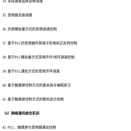
34.
多段速度选择变频调速
35.
变频器无级调速
36.
外部模拟量方式的变频调速控制
37.
基于PLC的变频器外部端子的电机正反转控制
38.
基于PLC模拟量方式变频开环/闭环调速控制
39.
基于PLC通信方式的变频开环调速
40.
基于触摸屏控制方式的基本指令编程练习
41.
基于触摸屏控制方式的数码显示控制
（6）网络通讯综合实训
42. PLC
、触摸屏与变频器通信控制