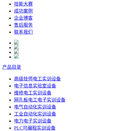
技能大赛
成功案例
企业博客
售后服务
联系我们
产品目录
高级技师电工实训设备
电子信息实验室设备
维修电工实训设备
网孔板电工电子实训设备
电气自动化实训设备
工业自动化实训设备
电力电子实训设备
PLC可编程实训设备