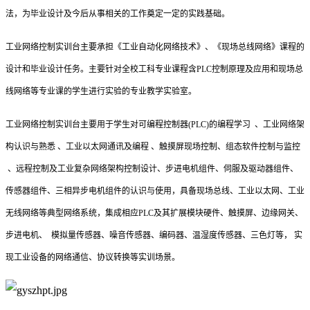
法，为毕业设计及今后从事相关的工作奠定一定的实践基础。
工业网络控制实训台主要承担《工业自动化网络技术》、《现场总线网络》课程的
设计和毕业设计任务。主要针对全校工科专业课程含PLC控制原理及应用和现场总
线网络等专业课的学生进行实验的专业教学实验室。
工业网络控制实训台主要用于学生对可编程控制器(PLC)的编程学习 、工业网络架
构认识与熟悉 、工业以太网通讯及编程 、触摸屏现场控制、组态软件控制与监控
、远程控制及工业复杂网络架构控制设计、步进电机组件、伺服及驱动器组件、
传感器组件、三相异步电机组件的认识与使用，具备现场总线、工业以太网、工业
无线网络等典型网络系统，集成相应PLC及其扩展模块硬件、触摸屏、边缘网关、
步进电机、 模拟量传感器、噪音传感器、编码器、温湿度传感器、三色灯等， 实
现工业设备的网络通信、协议转换等实训场景。