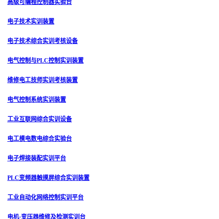
高级可编程控制器实验台
电子技术实训装置
电子技术综合实训考核设备
电气控制与PLC控制实训装置
维修电工技师实训考核装置
电气控制系统实训装置
工业互联网综合实训设备
电工模电数电综合实验台
电子焊接装配实训平台
PLC变频器触摸屏综合实训装置
工业自动化网络控制实训平台
电机·变压器维修及检测实训台